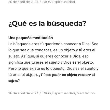
Publicado
Categorías
26 de abril de 2023
DIOS
,
Espiritualidad
el
¿Qué es la búsqueda?
Una pequeña meditación
La búsqueda eres tú queriendo conocer a Dios. Sea
lo que sea que conozcas, es un objeto y tú eres el
sujeto. Así que, si quieres conocer a Dios, eso
significa que tú eres el sujeto y Dios es el objeto.
Pero lo que existe es lo opuesto: Dios es el sujeto y
tú eres el objeto. ¿𝐂ó𝐦𝐨 𝐩𝐮𝐞𝐝𝐞 𝐮𝐧 𝐨𝐛𝐣𝐞𝐭𝐨 𝐜𝐨𝐧𝐨𝐜𝐞𝐫 𝐚𝐥
𝐬𝐮𝐣𝐞𝐭𝐨?
Publicado
Categorías
26 de abril de 2023
DIOS
,
Espiritualidad
,
Meditación
el