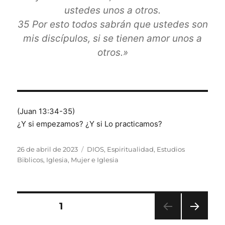
ustedes unos a otros.
35 Por esto todos sabrán que ustedes son
mis discípulos, si se tienen amor unos a
otros.»
(Juan 13:34-35)
¿Y si empezamos? ¿Y si Lo practicamos?
Publicado
Categorías
26 de abril de 2023
DIOS
,
Espiritualidad
,
Estudios
el
Biblicos
,
Iglesia
,
Mujer e Iglesia
Paginación
PÁGINA
1
de
PRÓ