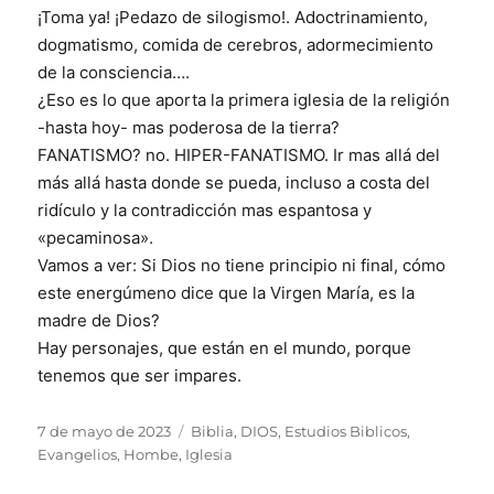
¡Toma ya! ¡Pedazo de silogismo!. Adoctrinamiento,
dogmatismo, comida de cerebros, adormecimiento
de la consciencia….
¿Eso es lo que aporta la primera iglesia de la religión
-hasta hoy- mas poderosa de la tierra?
FANATISMO? no. HIPER-FANATISMO. Ir mas allá del
más allá hasta donde se pueda, incluso a costa del
ridículo y la contradicción mas espantosa y
«pecaminosa».
Vamos a ver: Si Dios no tiene principio ni final, cómo
este energúmeno dice que la Virgen María, es la
madre de Dios?
Hay personajes, que están en el mundo, porque
tenemos que ser impares.
Publicado
Categorías
7 de mayo de 2023
Biblia
,
DIOS
,
Estudios Biblicos
,
el
Evangelios
,
Hombe
,
Iglesia