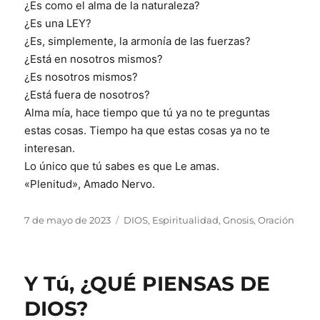
¿Es como el alma de la naturaleza?
¿Es una LEY?
¿Es, simplemente, la armonía de las fuerzas?
¿Está en nosotros mismos?
¿Es nosotros mismos?
¿Está fuera de nosotros?
Alma mía, hace tiempo que tú ya no te preguntas
estas cosas. Tiempo ha que estas cosas ya no te
interesan.
Lo único que tú sabes es que Le amas.
«Plenitud», Amado Nervo.
Publicado
Categorías
7 de mayo de 2023
DIOS
,
Espiritualidad
,
Gnosis
,
Oración
el
Y Tú, ¿QUÉ PIENSAS DE
DIOS?