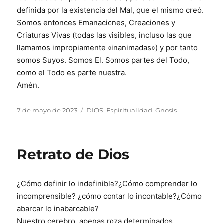
definida por la existencia del Mal, que el mismo creó.
Somos entonces Emanaciones, Creaciones y
Criaturas Vivas (todas las visibles, incluso las que
llamamos impropiamente «inanimadas») y por tanto
somos Suyos. Somos El. Somos partes del Todo,
como el Todo es parte nuestra.
Amén.
Publicado
Categorías
7 de mayo de 2023
DIOS
,
Espiritualidad
,
Gnosis
el
Retrato de Dios
¿Cómo definir lo indefinible?¿Cómo comprender lo
incomprensible? ¿cómo contar lo incontable?¿Cómo
abarcar lo inabarcable?
Nuestro cerebro, apenas roza determinados