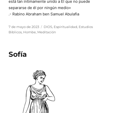
está tan íntimamente unido a Él que no puede
separarse de él por ningún medio»
.- Rabino Abraham ben Samuel Abulafia
Publicado
Categorías
7 de mayo de 2023
DIOS
,
Espiritualidad
,
Estudios
el
Biblicos
,
Hombe
,
Meditación
Sofía