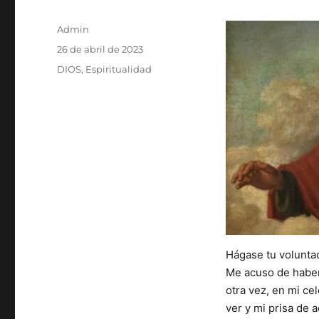
Autor
Admin
Publicado
26 de abril de 2023
el
Categorías
DIOS
,
Espiritualidad
Hágase tu volunta
Me acuso de haber
otra vez, en mi ce
ver y mi prisa de a