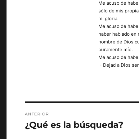
Me acuso de haberm
sólo de mis propia
mi gloria.
Me acuso de haber
haber hablado en 
nombre de Dios cu
puramente mío.
Me acuso de haber 
.- Dejad a Dios se
Navegación
ANTERIOR
de
¿Qué es la búsqueda?
Entrada
entradas
anterior: