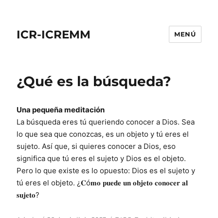
ICR-ICREMM
MENÚ
¿Qué es la búsqueda?
Una pequeña meditación
La búsqueda eres tú queriendo conocer a Dios. Sea
lo que sea que conozcas, es un objeto y tú eres el
sujeto. Así que, si quieres conocer a Dios, eso
significa que tú eres el sujeto y Dios es el objeto.
Pero lo que existe es lo opuesto: Dios es el sujeto y
tú eres el objeto. ¿𝐂ó𝐦𝐨 𝐩𝐮𝐞𝐝𝐞 𝐮𝐧 𝐨𝐛𝐣𝐞𝐭𝐨 𝐜𝐨𝐧𝐨𝐜𝐞𝐫 𝐚𝐥
𝐬𝐮𝐣𝐞𝐭𝐨?